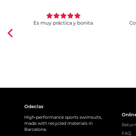
. Ya
Es muy práctica y bonita
Co
ndo.
Odeclas
Onlin
High-performance sports swimsuits,
made with recycled materials in
Return
Barcelona.
FAQ