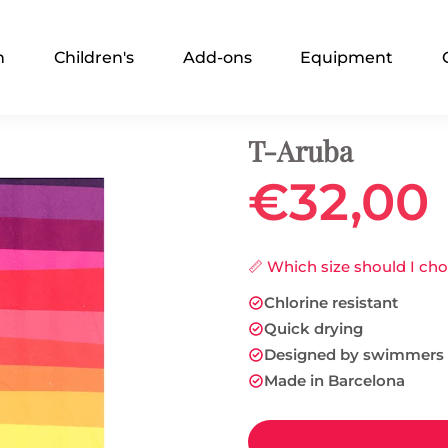
n
Children's
Add-ons
Equipment
T-Aruba
€32,00
📏 Which size should I ch
Chlorine resistant
Quick drying
Designed by swimmers
Made in Barcelona