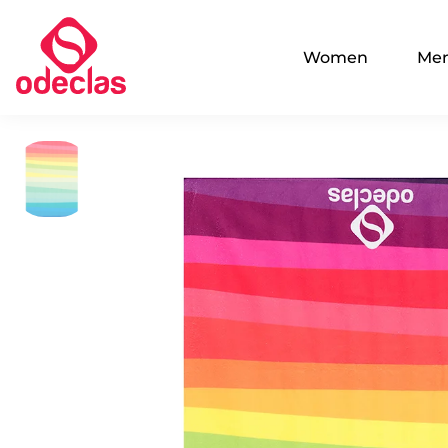
Women
Me