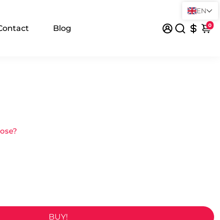
EN
0
Contact
Blog
oose?
BUY!