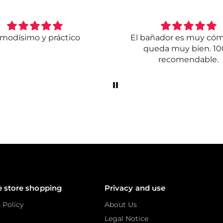
modísimo y práctico
El bañador es muy có
queda muy bien. 1
recomendable.
e store shopping
Privacy and use
 Policy
About Us
Legal Notice