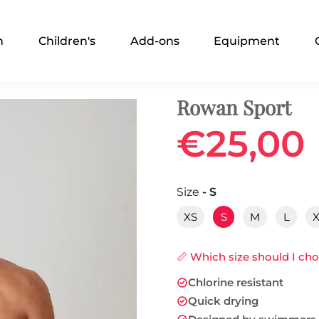
n
Children's
Add-ons
Equipment
Rowan Sport
€25,00
Size
- S
XS
S
M
L
📏 Which size should I ch
Chlorine resistant
Quick drying