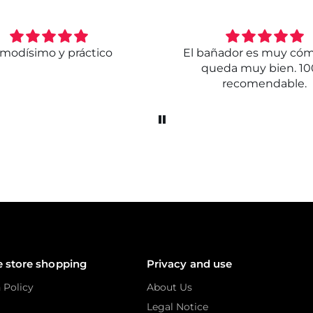
modísimo y práctico
El bañador es muy có
queda muy bien. 1
recomendable.
e store shopping
Privacy and use
 Policy
About Us
Legal Notice