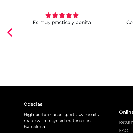
. Ya
Es muy práctica y bonita
Co
ndo.
Odeclas
Onlin
High-performance sports swimsuits,
made with recycled materials in
Return
Barcelona.
FAQ