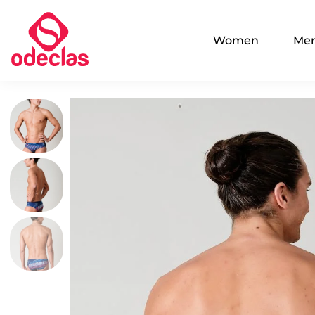
Women
Me