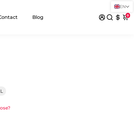
EN
0
Contact
Blog
XL
oose?